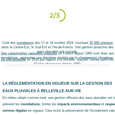
Coût des
inondations
des 17 et 18 octobre 2024, touchant
35 000 sinistres
dans le Centre-Est, le Sud-Est et l’Ile-de-France. Une gestion proactive des
eaux pluviales est cruciale.
Des catastrophes naturelles majeures
en France depuis 1960 sont dues aux
inondations, aggravées ces dernières années par le changement climatique.
De précipitations
en 2024 par rapport à la normale, plaçant l’année parmi les
10 plus pluvieuses depuis 1959.
LA RÉGLEMENTATION EN VIGUEUR SUR LA GESTION DES
EAUX PLUVIALES À BELLEVILLE-SUR-VIE
En milieu urbain comme rural, une gestion efficace des eaux pluviales est e
prévenir les
inondations
, limiter les
impacts environnementaux
et
respec
normes légales
en vigueur. Cela inclut la préservation de l’écoulement natur