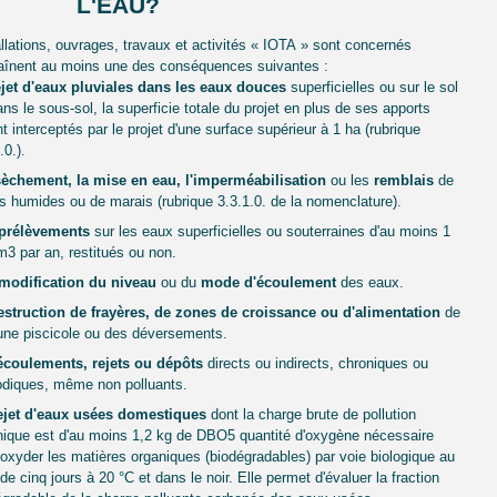
L'EAU?
allations, ouvrages, travaux et activités « IOTA » sont concernés
traînent au moins une des conséquences suivantes :
jet d'eaux pluviales dans les eaux douces
superficielles ou sur le sol
ns le sous-sol, la superficie totale du projet en plus de ses apports
 interceptés par le projet d'une surface supérieur à 1 ha (rubrique
.0.).
èchement, la mise en eau, l'imperméabilisation
ou les
remblais
de
s humides ou de marais (rubrique 3.3.1.0. de la nomenclature).
prélèvements
sur les eaux superficielles ou souterraines d'au moins 1
3 par an, restitués ou non.
modification du niveau
ou du
mode d'écoulement
des eaux.
estruction de frayères, de zones de croissance ou d'alimentation
de
aune piscicole ou des déversements.
écoulements, rejets ou dépôts
directs ou indirects, chroniques ou
odiques, même non polluants.
ejet d'eaux usées domestiques
dont la charge brute de pollution
nique est d'au moins 1,2 kg de DBO5 quantité d'oxygène nécessaire
oxyder les matières organiques (biodégradables) par voie biologique au
de cinq jours à 20 °C et dans le noir. Elle permet d'évaluer la fraction