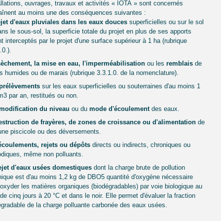
allations, ouvrages, travaux et activités « IOTA » sont concernés
traînent au moins une des conséquences suivantes :
jet d'eaux pluviales dans les eaux douces
superficielles ou sur le sol
ns le sous-sol, la superficie totale du projet en plus de ses apports
 interceptés par le projet d'une surface supérieur à 1 ha (rubrique
.0.).
èchement, la mise en eau, l'imperméabilisation
ou les
remblais
de
s humides ou de marais (rubrique 3.3.1.0. de la nomenclature).
prélèvements
sur les eaux superficielles ou souterraines d'au moins 1
3 par an, restitués ou non.
modification du niveau
ou du
mode d'écoulement
des eaux.
estruction de frayères, de zones de croissance ou d'alimentation
de
aune piscicole ou des déversements.
écoulements, rejets ou dépôts
directs ou indirects, chroniques ou
odiques, même non polluants.
ejet d'eaux usées domestiques
dont la charge brute de pollution
nique est d'au moins 1,2 kg de DBO5 quantité d'oxygène nécessaire
oxyder les matières organiques (biodégradables) par voie biologique au
de cinq jours à 20 °C et dans le noir. Elle permet d'évaluer la fraction
égradable de la charge polluante carbonée des eaux usées.