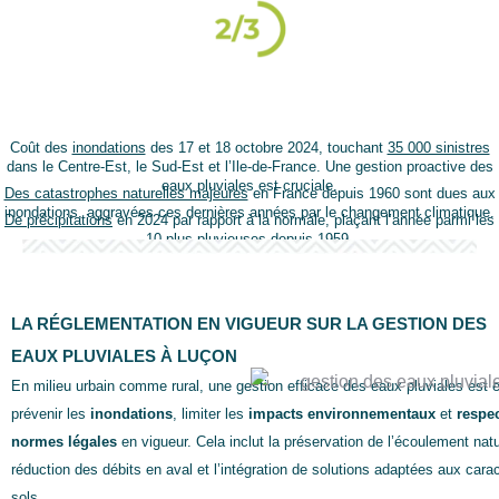
Coût des
inondations
des 17 et 18 octobre 2024, touchant
35 000 sinistres
dans le Centre-Est, le Sud-Est et l’Ile-de-France. Une gestion proactive des
eaux pluviales est cruciale.
Des catastrophes naturelles majeures
en France depuis 1960 sont dues aux
inondations, aggravées ces dernières années par le changement climatique.
De précipitations
en 2024 par rapport à la normale, plaçant l’année parmi les
10 plus pluvieuses depuis 1959.
LA RÉGLEMENTATION EN VIGUEUR SUR LA GESTION DES
EAUX PLUVIALES À LUÇON
En milieu urbain comme rural, une gestion efficace des eaux pluviales est e
prévenir les
inondations
, limiter les
impacts environnementaux
et
respec
normes légales
en vigueur. Cela inclut la préservation de l’écoulement natur
réduction des débits en aval et l’intégration de solutions adaptées aux cara
sols.